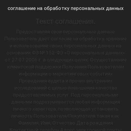
соглашение на обработку персональных данных
Текст соглашения.
Предоставляя свои персональные данные
Пользователь даёт согласие на обработку, хранение
и использование своих персональных данных на
основании ФЗ № 152-ФЗ «О персональных данных»
от 27.07.2006 г. в следующих целях: Осуществление
клиентской поддержки Получения Пользователем
информации о маркетинговых событиях
Проведения аудита и прочих внутренних
исследований с целью повышения качества
предоставляемых услуг. Под персональными
данными подразумевается любая информация
личного характера, позволяющая установить
личность Пользователя/Покупателя такая как:
Фамилия, Имя, Отчество Дата рождения
Контактный телефон Адрес электронной почты