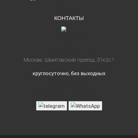
КОНТАКТЫ
Наркологическая
помощь
на Деловом центре
Москва, Шмитовский проезд, 31к2с1
круглосуточно, без выходных
8 499 394-51-03
admin@viezd-narkologa.ru