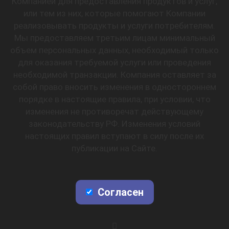
Компанией для предоставления продуктов и услуг,
или тем из них, которые помогают Компании
реализовывать продукты и услуги потребителям.
Мы предоставляем третьим лицам минимальный
объем персональных данных, необходимый только
для оказания требуемой услуги или проведения
необходимой транзакции. Компания оставляет за
собой право вносить изменения в одностороннем
порядке в настоящие правила, при условии, что
изменения не противоречат действующему
законодательству РФ. Изменения условий
настоящих правил вступают в силу после их
публикации на Сайте.
Согласен