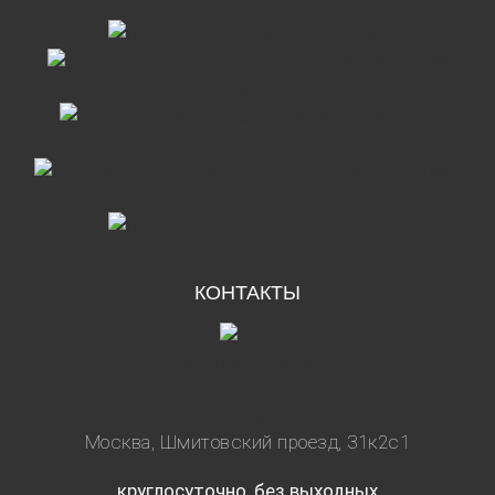
наличными
картой через
терминал
онлайн
переводом на счет
система
быстрых платежей
по QR-коду
КОНТАКТЫ
Наркологическая
помощь
на Деловом центре
Москва, Шмитовский проезд, 31к2с1
круглосуточно, без выходных