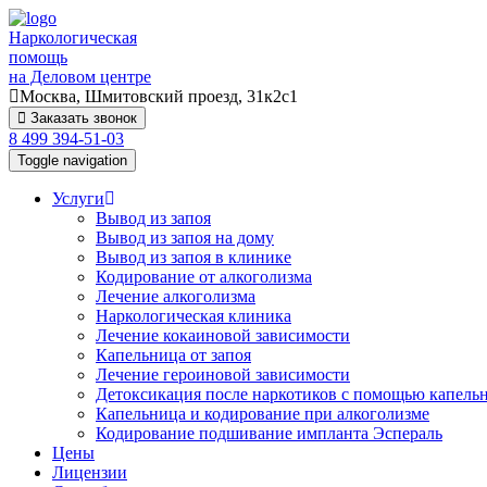
Наркологическая
помощь
на Деловом центре
Москва, Шмитовский проезд, 31к2с1
Заказать звонок
8 499 394-51-03
Toggle navigation
Услуги
Вывод из запоя
Вывод из запоя на дому
Вывод из запоя в клинике
Кодирование от алкоголизма
Лечение алкоголизма
Наркологическая клиника
Лечение кокаиновой зависимости
Капельница от запоя
Лечение героиновой зависимости
Детоксикация после наркотиков с помощью капель
Капельница и кодирование при алкоголизме
Кодирование подшивание импланта Эспераль
Цены
Лицензии