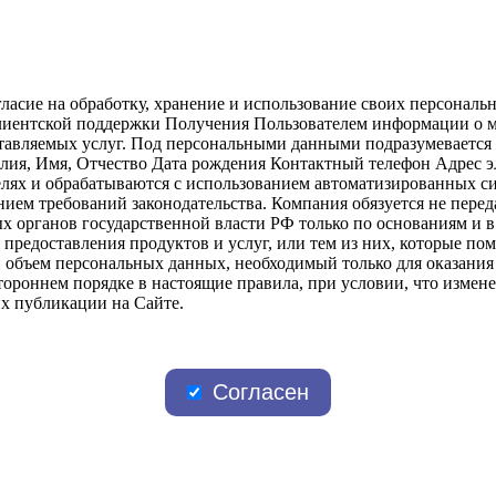
гласие на обработку, хранение и использование своих персона
 клиентской поддержки Получения Пользователем информации о 
тавляемых услуг. Под персональными данными подразумевается
милия, Имя, Отчество Дата рождения Контактный телефон Адрес
лях и обрабатываются с использованием автоматизированных сис
нием требований законодательства. Компания обязуется не пере
 органов государственной власти РФ только по основаниям и в
 предоставления продуктов и услуг, или тем из них, которые п
объем персональных данных, необходимый только для оказания 
тороннем порядке в настоящие правила, при условии, что измен
х публикации на Сайте.
Согласен